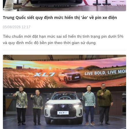
Trung Quốc siết quy định mức hiển thị 'ảo' về pin xe điện
05/08/2026 12:17
Tiêu chuẩn mới đặt hạn mức sai số hiển thị tình trạng pin dưới 5%
và quy định mốc độ bền pin theo thời gian sử dụng.