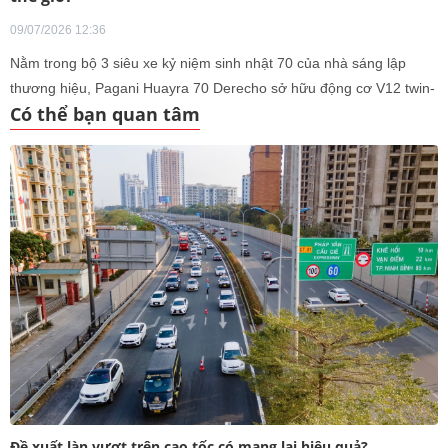
09/07/2026 12:36
Nằm trong bộ 3 siêu xe kỷ niệm sinh nhật 70 của nhà sáng lập
thương hiệu, Pagani Huayra 70 Derecho sở hữu động cơ V12 twin-
Có thể bạn quan tâm
turbo 6.0L với công suất 864 mã lực.
Đề xuất làn vượt trên cao tốc có mang lại hiệu quả?