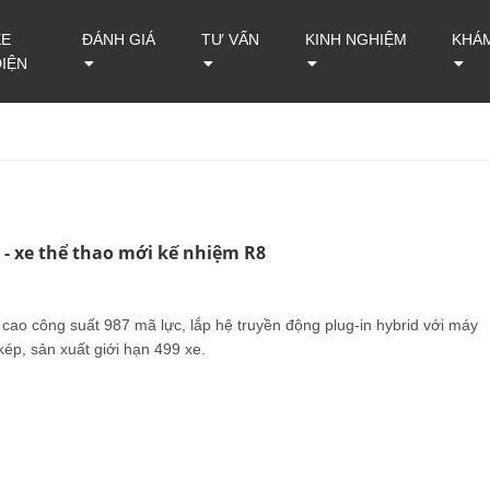
XE
ĐÁNH GIÁ
TƯ VẤN
KINH NGHIỆM
KHÁ
ĐIỆN
 - xe thể thao mới kế nhiệm R8
cao công suất 987 mã lực, lắp hệ truyền động plug-in hybrid với máy
ép, sản xuất giới hạn 499 xe.