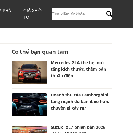
M PHÁ
GIÁ XE Ô
TÔ
Có thể bạn quan tâm
Mercedes GLA thế hệ mới
tăng kích thước, thêm bản
thuần điện
Doanh thu của Lamborghini
tăng mạnh dù bán ít xe hơn,
chuyện gì xảy ra?
Suzuki XL7 phiên bản 2026