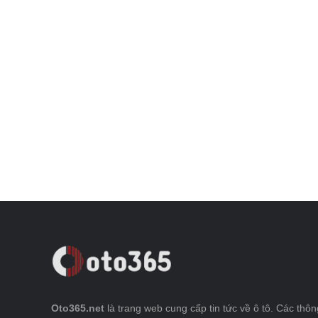
Oto365.net
là trang web cung cấp tin tức về ô tô. Các thông