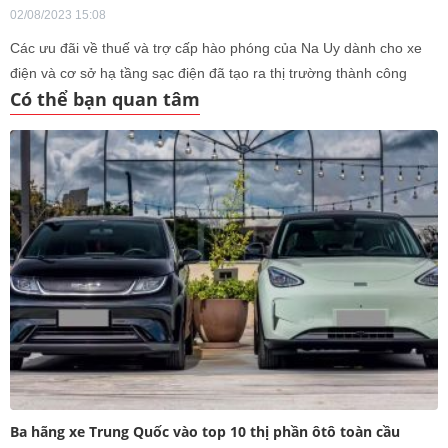
02/08/2023 15:08
Các ưu đãi về thuế và trợ cấp hào phóng của Na Uy dành cho xe
điện và cơ sở hạ tầng sạc điện đã tạo ra thị trường thành công
Có thể bạn quan tâm
nhất thế giới cho ô tô chạy bằng pin. Vào tháng 5 và tháng 6, hơn
96% số xe du lịch mua mới ở quốc gia này là xe điện hoặc xe
hybrid, và năm ngoái, Tesla Model Y đã trở thành phương tiện bán
chạy nhất trong lịch sử Na Uy, vượt qua mẫu Volkswagen Beetle
1969 về doanh số hàng năm.
Ba hãng xe Trung Quốc vào top 10 thị phần ôtô toàn cầu