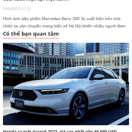
04/09/2025 17:11
Hình ảnh siêu phẩm Mercedes-Benz 300 SL xuất hiện trên một
chiếc xe vận chuyển mang biển số Hà Nội khiến nhiều người đam
Có thể bạn quan tâm
mê tốc độ phấn khích.
Honda ra mắt Accord 2027, giá cao nhất gần 40.000 USD