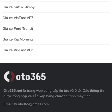
Giá xe Suzuki Jimny
Giá xe VinFast VF7
Giá xe Ford Transit
Giá xe Kia Morning
Giá xe VinFast VF3
Oto365.net
là trang web cung cấp tin tức về ô tô. Các thông tin
được tổng hợp và sắp xếp bằng chương trình máy tính
Email: hi.oto365@gmail.com