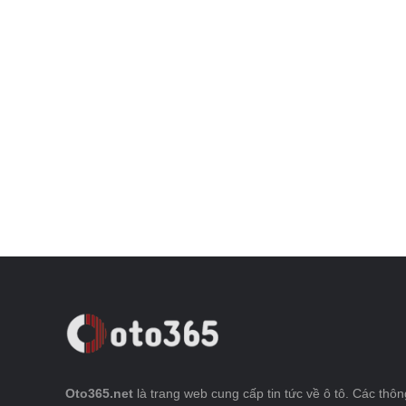
Oto365.net
là trang web cung cấp tin tức về ô tô. Các thông