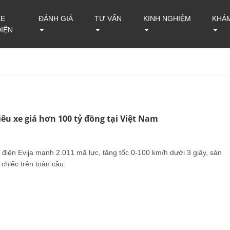
XE
ĐÁNH GIÁ
TƯ VẤN
KINH NGHIỆM
KHÁ
ĐIỆN
siêu xe giá hơn 100 tỷ đồng tại Việt Nam
 điện Evija mạnh 2.011 mã lực, tăng tốc 0-100 km/h dưới 3 giây, sản
 chiếc trên toàn cầu.