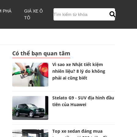
M PHÁ
GIÁ XE Ô
TÔ
Có thể bạn quan tâm
Vì sao xe Nhật tiết kiệm
nhiên liệu? 8 lý do không
phải ai cũng biết
Stelato G9 - SUV địa hình đầu
tiên của Huawei
Top xe sedan đáng mua