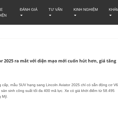
XE
ĐÁNH GIÁ
TƯ VẤN
KINH NGHIỆM
KHÁ
ĐIỆN
or 2025 ra mắt với diện mạo mới cuốn hút hơn, giá tăng
 cấp, mẫu SUV hạng sang Lincoln Aviator 2025 chỉ có sẵn động cơ V6
 sản sinh công suất tối đa 400 mã lực. Xe có giá khởi điểm từ 58.495
g Mỹ.