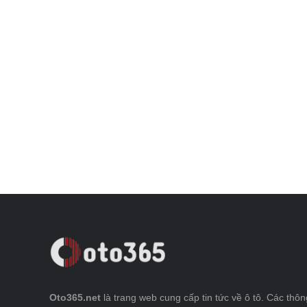
Oto365.net
là trang web cung cấp tin tức về ô tô. Các thông