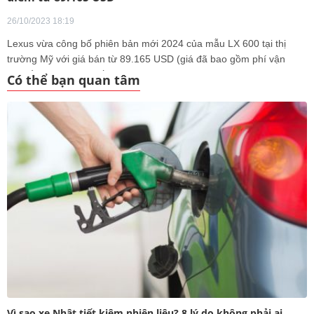
26/10/2023 18:19
Lexus vừa công bố phiên bản mới 2024 của mẫu LX 600 tại thị
trường Mỹ với giá bán từ 89.165 USD (giá đã bao gồm phí vận
chuyển). Bản cao nhất LX 600 Ultra Luxury giá từ 129.255 USD
Có thể bạn quan tâm
được bổ sung thêm tiện nghi và công nghệ cho hành khách ngồi
phía sau.
Vì sao xe Nhật tiết kiệm nhiên liệu? 8 lý do không phải ai