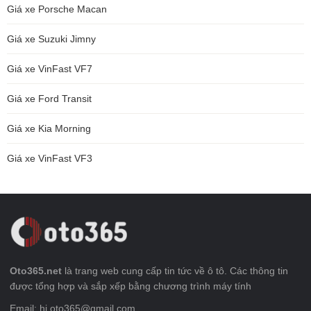
Giá xe Porsche Macan
Giá xe Suzuki Jimny
Giá xe VinFast VF7
Giá xe Ford Transit
Giá xe Kia Morning
Giá xe VinFast VF3
Oto365.net
là trang web cung cấp tin tức về ô tô. Các thông tin
được tổng hợp và sắp xếp bằng chương trình máy tính
Email: hi.oto365@gmail.com