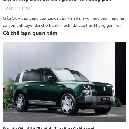
15/06/2026 11:26
Mẫu SUV đầu bảng của Lexus vẫn kiên định với mục tiêu mang lại
sự yên tĩnh tuyệt đối cho hành khách, dù cấu trúc khung gầm rời
Có thể bạn quan tâm
khiến xe phải đánh đổi sự linh hoạt trên đường phố.
Stelato G9 - SUV địa hình đầu tiên của Huawei