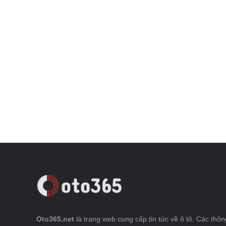
Oto365.net
là trang web cung cấp tin tức về ô tô. Các thông