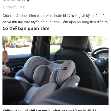
11/05/2026 15:11
Chủ xe cần thực hiện các bước chuẩn bị kỹ lưỡng về kỹ thuật, hồ
sơ và thủ tục trực tuyến để quá trình kiểm định phương tiện diễn ra
Có thể bạn quan tâm
nhanh chóng, hiệu quả.
Không trang bị ghế trẻ em bị phạt ra sao từ ngày 15/8?