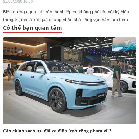
22/06/2026 10:56
Biểu tượng ngọn núi trên thành lốp xe không phải là một ký hiệu
trang trí, mà là kết quả chứng nhận khả năng vận hành an toàn
Có thể bạn quan tâm
trong thời tiết khắc nghiệt.
Cần chính sách ưu đãi xe điện “mở rộng phạm vi”?