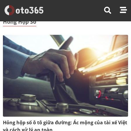
Trang Chủ
Hỏng Hộp Số
Hỏng Hộp Số
Hỏng hộp số ô tô giữa đường: Ác mộng của tài xế Việt
và cách xử lý an toàn