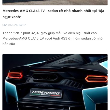
Mercedes-AMG CLA45 EV - sedan cỡ nhỏ nhanh nhất tại 'Địa
ngục xanh'
06/08/2026 14:22
Thành tích 7 phút 32,07 giây giúp mẫu xe điện hiệu suất cao
Mercedes-AMG CLA45 EV vượt Audi RS3 ở nhóm sedan cỡ nhỏ
bốn cửa.