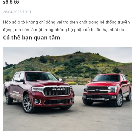
số ô tô
26/04/2025 19:11
Hộp số ô tô không chỉ đóng vai trò then chốt trong hệ thống truyền
động, mà còn là một trong những bộ phận dễ bị tổn hại nhất do
Có thể bạn quan tâm
những thói quen sử dụng sai lầm của người lái.