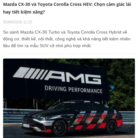
Mazda CX-30 và Toyota Corolla Cross HEV: Chọn cảm giác lái
hay tiết kiệm xăng?
05/08/2026 11:25
So sánh Mazda CX-30 Turbo và Toyota Corolla Cross Hybrid về
động cơ, thiết kế, nội thất, công nghệ và khả năng tiết kiệm nhiên
liệu để tìm ra mẫu SUV cỡ nhỏ phù hợp nhất.