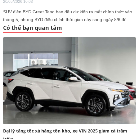
20/05/2026 10:03
SUV điện BYD Great Tang ban đầu dự kiến ra mắt chính thức vào
tháng 5, nhưng BYD điều chỉnh thời gian này sang ngày 8/6 để
Có thể bạn quan tâm
đảm bảo có thể giao hàng ngay khi mở bán.
Đại lý tăng tốc xả hàng tồn kho, xe VIN 2025 giảm cả trăm
triệu