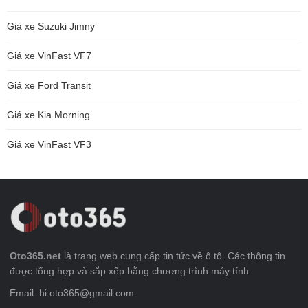
Giá xe Suzuki Jimny
Giá xe VinFast VF7
Giá xe Ford Transit
Giá xe Kia Morning
Giá xe VinFast VF3
Oto365.net
là trang web cung cấp tin tức về ô tô. Các thông tin
được tổng hợp và sắp xếp bằng chương trình máy tính
Email: hi.oto365@gmail.com