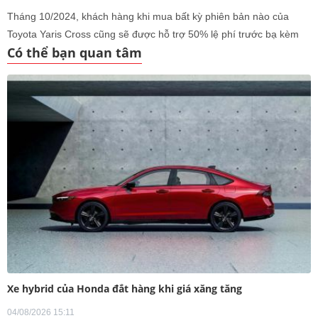
Tháng 10/2024, khách hàng khi mua bất kỳ phiên bản nào của
Toyota Yaris Cross cũng sẽ được hỗ trợ 50% lệ phí trước bạ kèm
Có thể bạn quan tâm
ưu đãi lãi suất 5,99%/năm khi trả góp.
Xe hybrid của Honda đắt hàng khi giá xăng tăng
04/08/2026 15:11