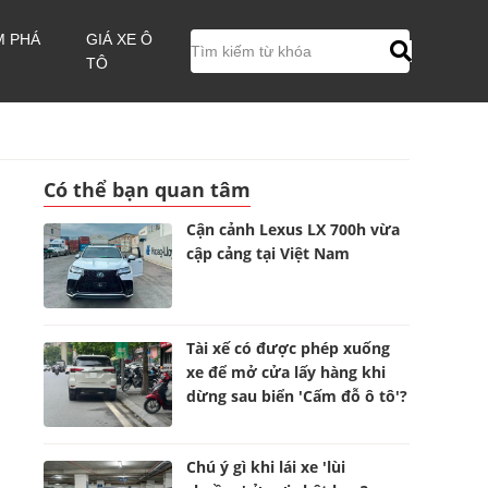
M PHÁ
GIÁ XE Ô
TÔ
Có thể bạn quan tâm
Cận cảnh Lexus LX 700h vừa
cập cảng tại Việt Nam
Tài xế có được phép xuống
xe để mở cửa lấy hàng khi
dừng sau biển 'Cấm đỗ ô tô'?
Chú ý gì khi lái xe 'lùi