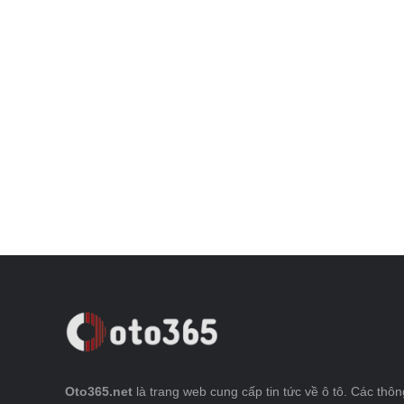
Oto365.net
là trang web cung cấp tin tức về ô tô. Các thông