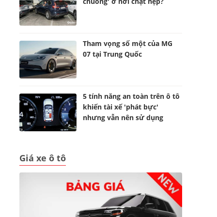
chuồng' ở nơi chật hẹp?
Tham vọng số một của MG
07 tại Trung Quốc
5 tính năng an toàn trên ô tô
khiến tài xế 'phát bực'
nhưng vẫn nên sử dụng
Giá xe ô tô