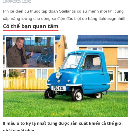
18/09/2025 12:02
Pin xe điện cũ thuộc tập đoàn Stellantis có sứ mệnh mới khi cung
cấp năng lượng cho dòng xe điện đặc biệt do hãng Italdesign thiết
Có thể bạn quan tâm
kế.
8 mẫu ô tô kỳ lạ nhất từng được sản xuất khiến cả thế giới
phải ngoái nhìn