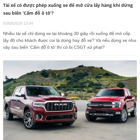
Tài xế có được phép xuống xe để mở cửa lấy hàng khi dừng
sau biển 'Cấm đỗ ô tô'?
03/08/2026 13:04
Nhiều tài xế chỉ dừng xe lại khoảng 30 giây rồi xuống để mở cốp
lấy đồ cho khách được coi là dừng hay đỗ xe? Và nếu dừng xe như
vậy sau biển 'Cấm đỗ ô tô' thì có bị CSGT xử phạt?