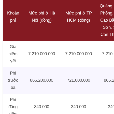
Quảng 
Khoản
Mức phí ở Hà
Mức phí ở TP
Phòng,
phí
Nội (đồng)
HCM (đồng)
Cao Bằ
Sơn, 
Cần Th
Giá
niêm
7.210.000.000
7.210.000.000
7.210
yết
Phí
trước
865.200.000
721.000.000
865.
bạ
Phí
đăng
340.000
340.000
34
kiểm