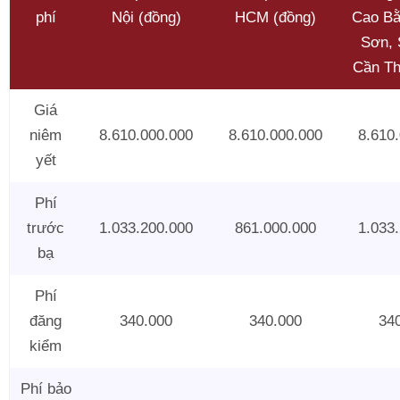
phí
Nội (đồng)
HCM (đồng)
Cao Bằ
Sơn, 
Cần Th
Giá
niêm
8.610.000.000
8.610.000.000
8.610
yết
Phí
trước
1.033.200.000
861.000.000
1.033
bạ
Phí
đăng
340.000
340.000
34
kiểm
Phí bảo