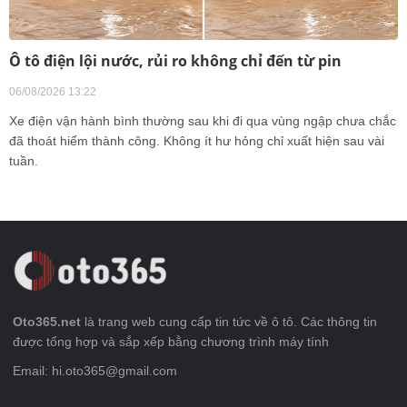
Ô tô điện lội nước, rủi ro không chỉ đến từ pin
06/08/2026 13:22
Xe điện vận hành bình thường sau khi đi qua vùng ngập chưa chắc
đã thoát hiểm thành công. Không ít hư hỏng chỉ xuất hiện sau vài
tuần.
Oto365.net
là trang web cung cấp tin tức về ô tô. Các thông tin
được tổng hợp và sắp xếp bằng chương trình máy tính
Email: hi.oto365@gmail.com