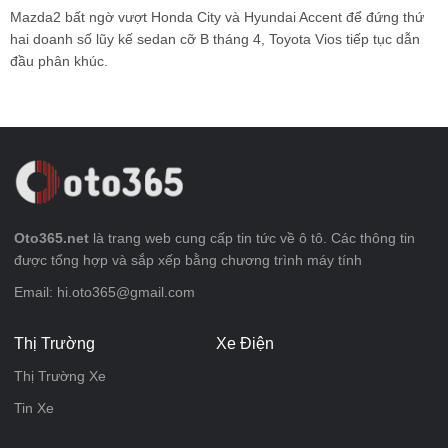
Mazda2 bất ngờ vượt Honda City và Hyundai Accent để đứng thứ
hai doanh số lũy kế sedan cỡ B tháng 4, Toyota Vios tiếp tục dẫn
đầu phân khúc.
Oto365.net
là trang web cung cấp tin tức về ô tô. Các thông tin
được tổng hợp và sắp xếp bằng chương trình máy tính
Email: hi.oto365@gmail.com
Thị Trường
Xe Điện
Thị Trường Xe
Tin Xe