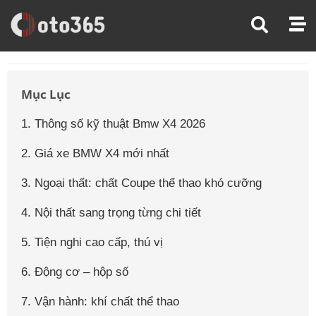
Trang Chủ
Giá Xe Ô Tô
Giá Xe Ô Tô Bmw
Giá Xe Ô Tô Bmw X4
Mục Lục
1. Thông số kỹ thuật Bmw X4 2026
2. Giá xe BMW X4 mới nhất
3. Ngoại thất: chất Coupe thể thao khó cưỡng
4. Nội thất sang trọng từng chi tiết
5. Tiện nghi cao cấp, thú vị
6. Động cơ – hộp số
7. Vận hành: khí chất thể thao