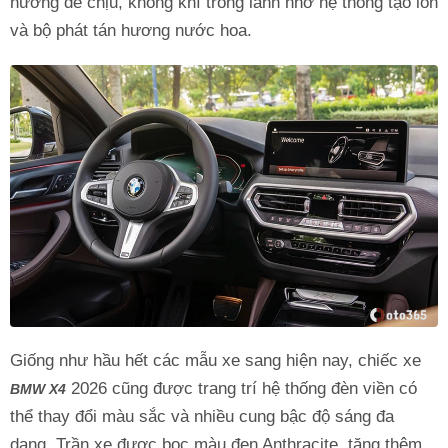
hương dễ chịu, không khí trong lành nhờ hệ thống tạo ion
và bộ phát tán hương nước hoa.
Giống như hầu hết các mẫu xe sang hiện nay, chiếc xe
2026 cũng được trang trí hệ thống đèn viền có
BMW X4
thể thay đổi màu sắc và nhiều cung bậc độ sáng đa
dạng. Trần xe được bọc màu đen Anthracite, tăng thêm