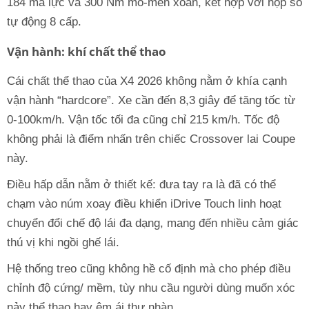
184 mã lực và 300 Nm mô-men xoắn, kết hợp với hộp số
tự động 8 cấp.
Vận hành: khí chất thể thao
Cái chất thể thao của X4 2026 không nằm ở khía cạnh
vận hành “hardcore”. Xe cần đến 8,3 giây để tăng tốc từ
0-100km/h. Vận tốc tối đa cũng chỉ 215 km/h. Tốc độ
không phải là điểm nhấn trên chiếc Crossover lai Coupe
này.
Điều hấp dẫn nằm ở thiết kế: đưa tay ra là đã có thể
chạm vào núm xoay điều khiển iDrive Touch linh hoạt
chuyển đổi chế độ lái đa dạng, mang đến nhiều cảm giác
thú vị khi ngồi ghế lái.
Hệ thống treo cũng không hề cố định mà cho phép điều
chỉnh độ cứng/ mềm, tùy nhu cầu người dùng muốn xóc
nảy thể thao hay êm ái thư nhàn.