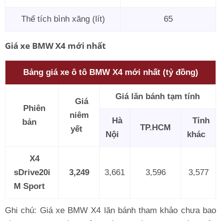
Thể tích bình xăng (lít)
65
Giá xe BMW X4 mới nhất
Bảng giá xe ô tô BMW X4 mới nhất (tỷ đồng)
Giá lăn bánh tạm tính
Giá
Phiên
niêm
Hà
Tỉnh
bản
TP.HCM
yết
Nội
khác
X4
sDrive20i
3,249
3,661
3,596
3,577
M Sport
Ghi chú: Giá xe BMW X4 lăn bánh tham khảo chưa bao