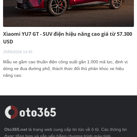
Xiaomi YU7 GT - SUV điện hiệu năng cao giá từ 57.300
USD
25/05/2026 14:35
Mẫu xe gầm cao thuần điện công suất gần 1.000 mã lực, định vị
dòng xe đua đường phố, thách thức đối thủ phân khúc xe hiệu
năng cao.
Oto365.net
là trang web cung cấp tin tức về ô tô. Các thông tin
được tổng hợp và sắp xếp bằng chương trình máy tính