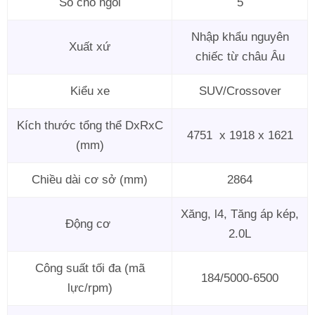
Số chỗ ngồi
5
Nhập khẩu nguyên
Xuất xứ
chiếc từ châu Âu
Kiểu xe
SUV/Crossover
Kích thước tổng thể DxRxC
4751 x 1918 x 1621
(mm)
Chiều dài cơ sở (mm)
2864
Xăng, l4, Tăng áp kép,
Động cơ
2.0L
Công suất tối đa (mã
184/5000-6500
lực/rpm)