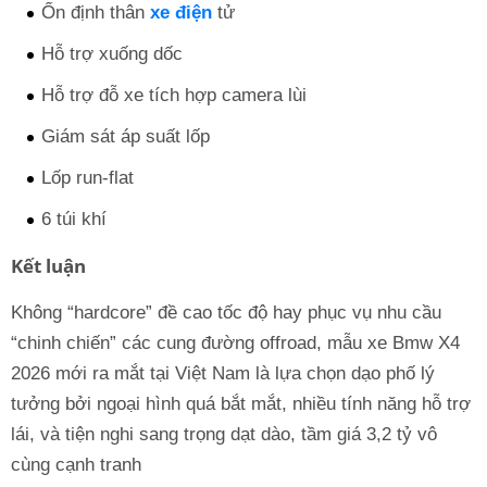
Ổn định thân
xe điện
tử
Hỗ trợ xuống dốc
Hỗ trợ đỗ xe tích hợp camera lùi
Giám sát áp suất lốp
Lốp run-flat
6 túi khí
Kết luận
Không “hardcore” đề cao tốc độ hay phục vụ nhu cầu
“chinh chiến” các cung đường offroad, mẫu xe Bmw X4
2026 mới ra mắt tại Việt Nam là lựa chọn dạo phố lý
tưởng bởi ngoại hình quá bắt mắt, nhiều tính năng hỗ trợ
lái, và tiện nghi sang trọng dạt dào, tầm giá 3,2 tỷ vô
cùng cạnh tranh