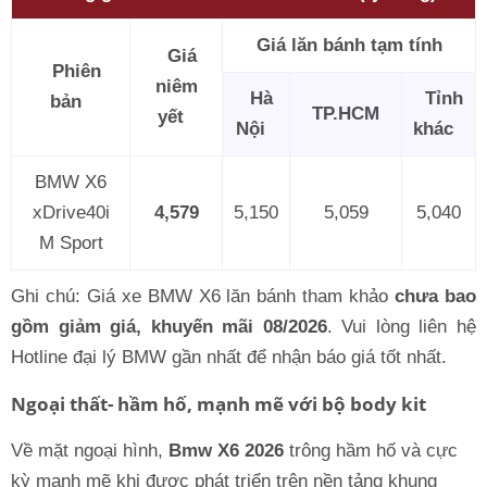
Giá lăn bánh tạm tính
Giá
Phiên
niêm
Hà
Tỉnh
bản
TP.HCM
yết
Nội
khác
BMW X6
xDrive40i
4,579
5,150
5,059
5,040
M Sport
Ghi chú: Giá xe BMW X6 lăn bánh tham khảo
chưa bao
gồm giảm giá, khuyến mãi 08/2026
. Vui lòng liên hệ
Hotline đại lý BMW gần nhất để nhận báo giá tốt nhất.
Ngoại thất- hầm hố, mạnh mẽ với bộ body kit
Về mặt ngoại hình,
Bmw X6 2026
trông hầm hố và cực
kỳ mạnh mẽ khi được phát triển trên nền tảng khung