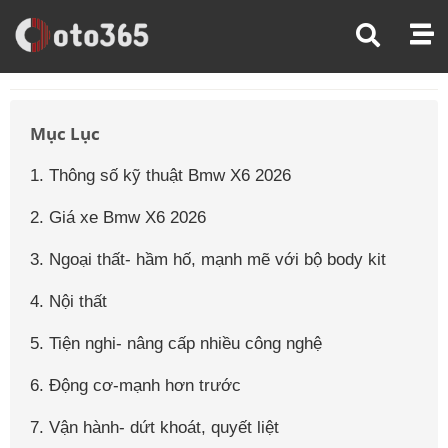
Trang Chủ
Giá Xe Ô Tô
Giá Xe Ô Tô Bmw
Giá Xe Ô Tô Bmw X6
Mục Lục
1. Thông số kỹ thuật Bmw X6 2026
2. Giá xe Bmw X6 2026
3. Ngoại thất- hầm hố, mạnh mẽ với bộ body kit
4. Nội thất
5. Tiện nghi- nâng cấp nhiều công nghệ
6. Động cơ-mạnh hơn trước
7. Vận hành- dứt khoát, quyết liệt