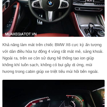
Khả năng làm mát trên chiếc BMW X6 cực kỳ ấn tượng
với dàn điều hòa tự động 4 vùng rất mát mẻ, sảng khoái.
Ngoài ra, trên xe còn sử dụng hệ thống tạo ion giúp
không khí luôn sạch, không có bụi gây dị ứng, mùi
hương trong cabin giúp xe triệt tiêu mùi hôi bên ngoài.