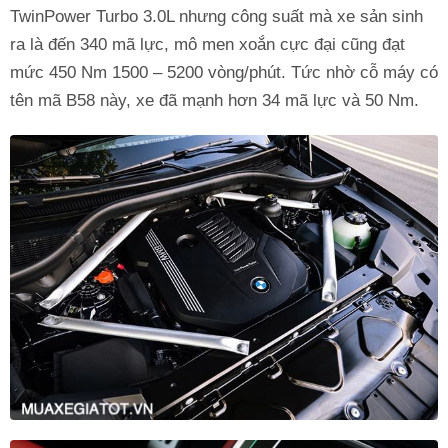
TwinPower Turbo 3.0L nhưng công suất mà xe sản sinh
ra là đến 340 mã lực, mô men xoắn cực đại cũng đạt
mức 450 Nm 1500 – 5200 vòng/phút. Tức nhờ cỗ máy có
tên mã B58 này, xe đã mạnh hơn 34 mã lực và 50 Nm.