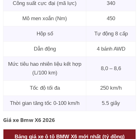
Công suất cực đại (mã lực)
340
Mô men xoắn (Nm)
450
Hộp số
Tự động 8 cấp
Dẫn động
4 bánh AWD
Mức tiêu hao nhiên liệu kết hợp
8,0 – 8,6
(L/100 km)
Tốc độ tối đa
250 km/h
Thời gian tăng tốc 0-100 km/h
5.5 giây
Giá xe Bmw X6 2026
Bảng giá xe ô tô BMW X6 mới nhất (tỷ đồng)