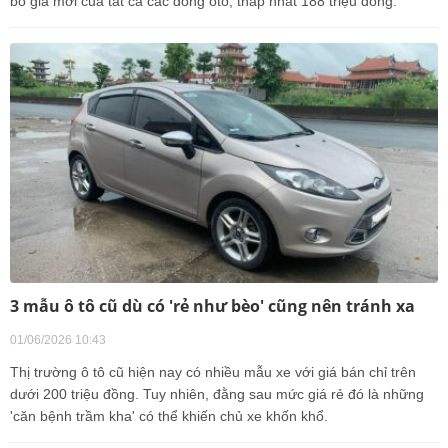
bố giá mới của tất cả các dòng ôtô, thấp nhất 188 triệu đồng.
3 mẫu ô tô cũ dù có 'rẻ như bèo' cũng nên tránh xa
01/06/2026 10:43
Thị trường ô tô cũ hiện nay có nhiều mẫu xe với giá bán chỉ trên
dưới 200 triệu đồng. Tuy nhiên, đằng sau mức giá rẻ đó là những
'căn bệnh trầm kha' có thể khiến chủ xe khốn khổ.