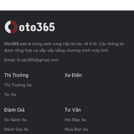
Oto365.net
là trang web cung cấp tin tức về ô tô. Các thông tin
được tổng hợp và sắp xếp bằng chương trình máy tính
Email: hi.oto365@gmail.com
Thị Trường
Xe Điện
Thị Trường Xe
Tin Xe
Đánh Giá
Tư Vấn
So Sánh Xe
Hỏi Đáp Xe
Đánh Giá Xe
Mua Bán Xe