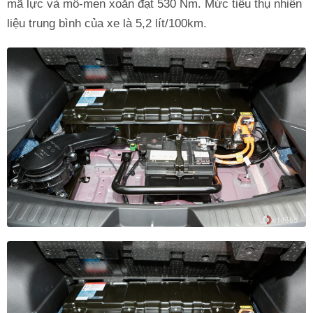
mã lực và mô-men xoắn đạt 530 Nm. Mức tiêu thụ nhiên
liệu trung bình của xe là 5,2 lít/100km.