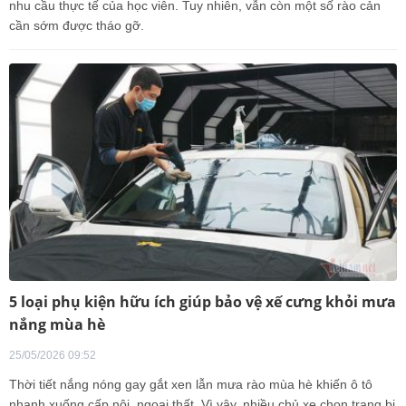
nhu cầu thực tế của học viên. Tuy nhiên, vẫn còn một số rào cản
cần sớm được tháo gỡ.
5 loại phụ kiện hữu ích giúp bảo vệ xế cưng khỏi mưa
nắng mùa hè
25/05/2026 09:52
Thời tiết nắng nóng gay gắt xen lẫn mưa rào mùa hè khiến ô tô
nhanh xuống cấp nội, ngoại thất. Vì vậy, nhiều chủ xe chọn trang bị