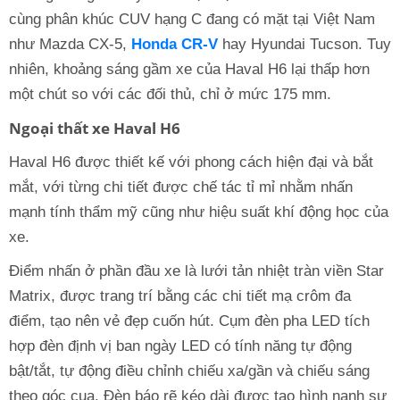
cùng phân khúc CUV hạng C đang có mặt tại Việt Nam
như Mazda CX-5,
Honda CR-V
hay Hyundai Tucson. Tuy
nhiên, khoảng sáng gầm xe của Haval H6 lại thấp hơn
một chút so với các đối thủ, chỉ ở mức 175 mm.
Ngoại thất xe Haval H6
Haval H6 được thiết kế với phong cách hiện đại và bắt
mắt, với từng chi tiết được chế tác tỉ mỉ nhằm nhấn
mạnh tính thẩm mỹ cũng như hiệu suất khí động học của
xe.
Điểm nhấn ở phần đầu xe là lưới tản nhiệt tràn viền Star
Matrix, được trang trí bằng các chi tiết mạ crôm đa
điểm, tạo nên vẻ đẹp cuốn hút. Cụm đèn pha LED tích
hợp đèn định vị ban ngày LED có tính năng tự động
bật/tắt, tự động điều chỉnh chiếu xa/gần và chiếu sáng
theo góc cua. Đèn báo rẽ kéo dài được tạo hình nanh sư