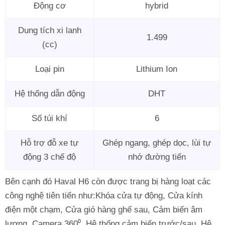
Động cơ
hybrid
Dung tích xi lanh
1.499
(cc)
Loại pin
Lithium Ion
Hệ thống dẫn động
DHT
Số túi khí
6
Hỗ trợ đỗ xe tự
Ghép ngang, ghép dọc, lùi tự
động 3 chế độ
nhớ đường tiến
Bên cạnh đó Haval H6 còn được trang bị hàng loạt các
công nghệ tiên tiến như:Khóa cửa tự động, Cửa kính
điện một chạm, Cửa gió hàng ghế sau, Cảm biến âm
lượng, Camera 360⁰, Hệ thống cảm biến trước/sau, Hệ