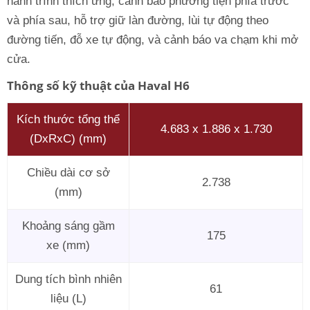
hành trình thích ứng, cảnh báo phương tiện phía trước
và phía sau, hỗ trợ giữ làn đường, lùi tự động theo
đường tiến, đỗ xe tự động, và cảnh báo va chạm khi mở
cửa.
Thông số kỹ thuật của Haval H6
Kích thước tổng thể
4.683 x 1.886 x 1.730
(DxRxC) (mm)
Chiều dài cơ sở
2.738
(mm)
Khoảng sáng gầm
175
xe (mm)
Dung tích bình nhiên
61
liệu (L)