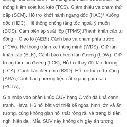
thống kiểm soát lực kéo (TCS), Giảm thiểu va chạm thứ
cấp (SCM), Hỗ trợ khởi hành ngang dốc (HAC)/ Xuống
dốc (HDC), Hệ thống chống tăng tốc ngoài ý muốn
(BOS), Cảm biến áp suất lốp (TPMS),Phanh khẩn cấp tự
động + Giao lộ (AEBI),Cảnh báo va chạm phía trước
(FCW), Hệ thống tránh xe thông minh (WDS), Giữ làn
khẩn cấp (ELK), Cảnh báo chệch làn đường (LDW), Giữ
trung tâm làn đường (LCK), Hỗ trợ thay đổi làn đường
(LCA), Cảnh báo điểm mù (BSD), Hỗ trợ lùi xe tự động
(ARA),Cảnh báo phương tiện cắt ngang phía sau
(RCTA),...
Gia nhập vào phân khúc CUV hạng C vốn đã khá cạnh
tranh, Haval H6 nổi bật với thiết kế ngoại hình lớn và ấn
tượng, cùng không gian nội thất rộng rãi và trang bị tiện
nghi hiện đại. Mẫu SUV này không chỉ gây ấn tượng