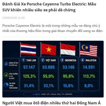
Đánh Giá Xe Porsche Cayenne Turbo Electric: Mẫu
SUV khiến nhiều siêu xe phải dè chừng
23/06/2026 11:06
Porsche Cayenne Electric là một trong những mẫu xe đáng chú ý
nhất của thương hiệu Đức trong giai đoạn chuyển đổi sang xe điện.
Người Việt mua ôtô điện nhiều thứ hai Đông Nam Á