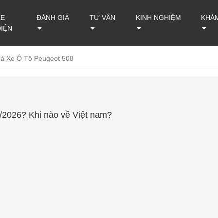
XE
ĐÁNH GIÁ
TƯ VẤN
KINH NGHIỆM
KHÁ
ĐIỆN
iá Xe Ô Tô Peugeot 508
8/2026? Khi nào về Việt nam?