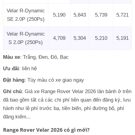
Velar R-Dynamic
5,190
5,843
5,739
5,721
SE 2.0P (250Ps)
Velar R-Dynamic
4,709
5,304
5,210
5,191
S 2.0P (250Ps)
Màu xe
: Trắng, Đen, Đỏ, Bạc
Ưu đãi
: liên hệ
Đặt hàng
: Tùy màu có xe giao ngay
Ghi chú
: Giá xe Range Rover Velar 2026 lăn bánh ở trên
đã bao gồm tất cả các chi phí liên quan đến đăng ký, lưu
hành như lệ phí trước bạ, tiền biển, phí đường bộ, phí
đăng kiểm...
Range Rover Velar 2026 có gì mới?