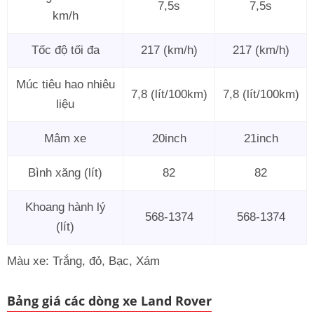
7,5s
7,5s
km/h
Tốc độ tối đa
217 (km/h)
217 (km/h)
Múc tiêu hao nhiêu
7,8 (lít/100km)
7,8 (lít/100km)
liệu
Mâm xe
20inch
21inch
Bình xăng (lít)
82
82
Khoang hành lý
568-1374
568-1374
(lít)
Màu xe: Trắng, đỏ, Bạc, Xám
Bảng giá các dòng xe Land Rover