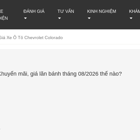
XE
ĐÁNH GIÁ
TƯ VẤN
KINH NGHIỆM
KHÁ
ĐIỆN
Giá Xe Ô Tô Chevrolet Colorado
Khuyến mãi, giá lăn bánh tháng 08/2026 thế nào?
o