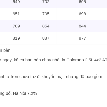
649
702
695
651
705
698
789
854
844
819
887
877
ên bản
o ngay, kể cả bản bán chạy nhất là Colorado 2.5L 4x2 A
bánh ở trên chưa trừ đi khuyến mại, nhưng đã bao gồm
ông bố, Hà Nội 7,2%