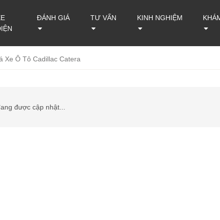
XE
ĐÁNH GIÁ
TƯ VẤN
KINH NGHIỆM
KHÁ
ĐIỆN
á Xe Ô Tô Cadillac Catera
đang được cập nhật...