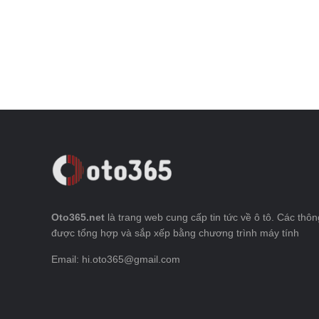
Oto365.net
là trang web cung cấp tin tức về ô tô. Các thông
được tổng hợp và sắp xếp bằng chương trình máy tính
Email: hi.oto365@gmail.com